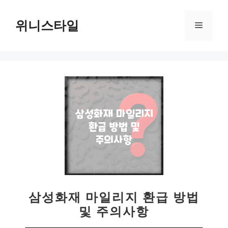
컨
텐
위니스타일
메
츠
로
뉴
건
너
뛰
기
삼성화재 마일리지 환급 방법
및 주의사항