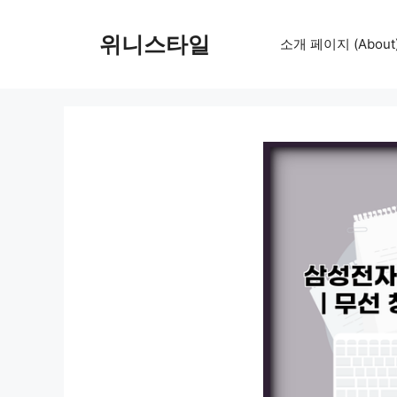
컨
텐
위니스타일
소개 페이지 (About
츠
로
건
너
뛰
기