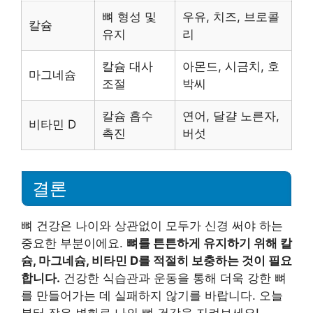
뼈 형성 및
우유, 치즈, 브로콜
칼슘
유지
리
칼슘 대사
아몬드, 시금치, 호
마그네슘
조절
박씨
칼슘 흡수
연어, 달걀 노른자,
비타민 D
촉진
버섯
결론
뼈 건강은 나이와 상관없이 모두가 신경 써야 하는
중요한 부분이에요.
뼈를 튼튼하게 유지하기 위해 칼
슘, 마그네슘, 비타민 D를 적절히 보충하는 것이 필요
합니다.
건강한 식습관과 운동을 통해 더욱 강한 뼈
를 만들어가는 데 실패하지 않기를 바랍니다. 오늘