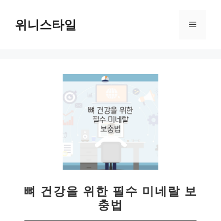
컨
텐
위니스타일
메
츠
로
뉴
건
너
뛰
기
뼈 건강을 위한 필수 미네랄 보
충법