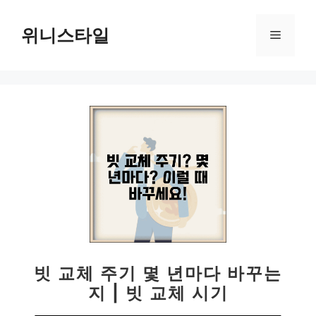
컨
텐
위니스타일
메
츠
로
뉴
건
너
뛰
기
빗 교체 주기 몇 년마다 바꾸는
지 | 빗 교체 시기