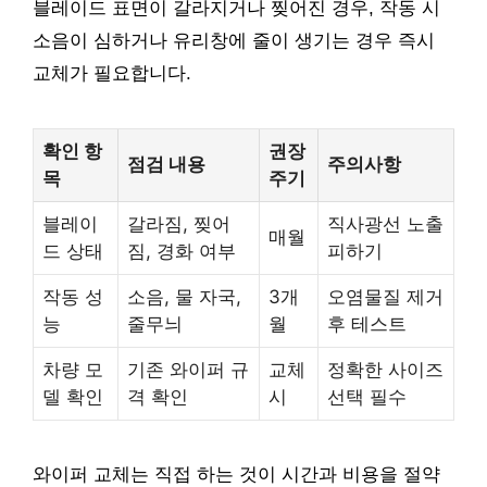
블레이드 표면이 갈라지거나 찢어진 경우, 작동 시
소음이 심하거나 유리창에 줄이 생기는 경우 즉시
교체가 필요합니다.
확인 항
권장
점검 내용
주의사항
목
주기
블레이
갈라짐, 찢어
직사광선 노출
매월
드 상태
짐, 경화 여부
피하기
작동 성
소음, 물 자국,
3개
오염물질 제거
능
줄무늬
월
후 테스트
차량 모
기존 와이퍼 규
교체
정확한 사이즈
델 확인
격 확인
시
선택 필수
와이퍼 교체는 직접 하는 것이 시간과 비용을 절약