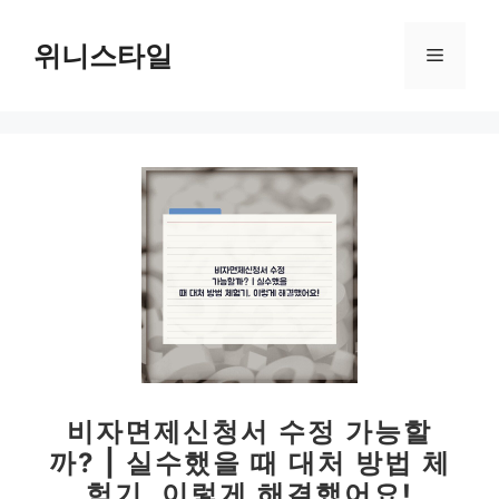
컨
텐
위니스타일
메
츠
로
뉴
건
너
뛰
기
비자면제신청서 수정 가능할
까? | 실수했을 때 대처 방법 체
험기, 이렇게 해결했어요!