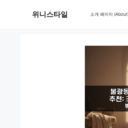
컨
텐
위니스타일
소개 페이지 (About
츠
로
건
너
뛰
기