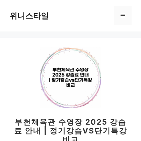
컨
텐
위니스타일
메
츠
로
뉴
건
너
뛰
기
부천체육관 수영장 2025 강습
료 안내 | 정기강습VS단기특강
비교