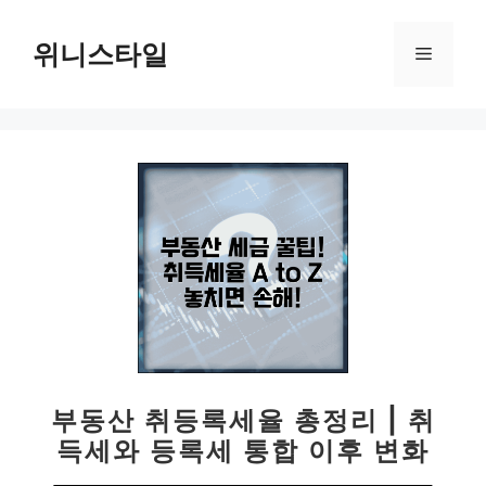
컨
텐
위니스타일
메
츠
로
뉴
건
너
뛰
기
부동산 취등록세율 총정리 | 취
득세와 등록세 통합 이후 변화