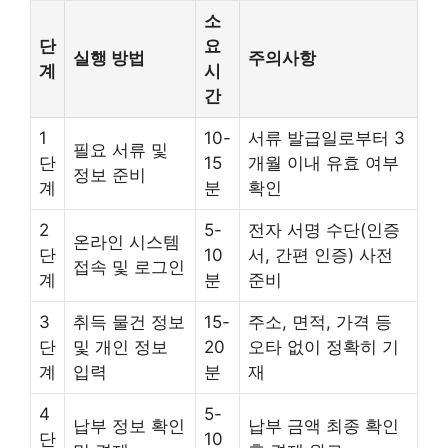
소
단
요
실행 방법
주의사항
계
시
간
1
10-
서류 발급일로부터 3
필요 서류 및
단
15
개월 이내 유효 여부
정보 준비
계
분
확인
2
5-
전자 서명 수단(인증
온라인 시스템
단
10
서, 간편 인증) 사전
접속 및 로그인
계
분
준비
3
취득 물건 정보
15-
주소, 면적, 가격 등
단
및 개인 정보
20
오타 없이 정확히 기
계
입력
분
재
4
5-
납부 정보 확인
납부 금액 최종 확인
단
10