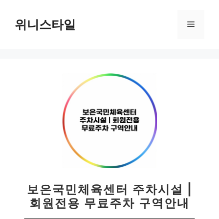
컨
텐
위니스타일
메
츠
로
뉴
건
너
뛰
기
보은국민체육센터 주차시설 |
회원전용 무료주차 구역안내