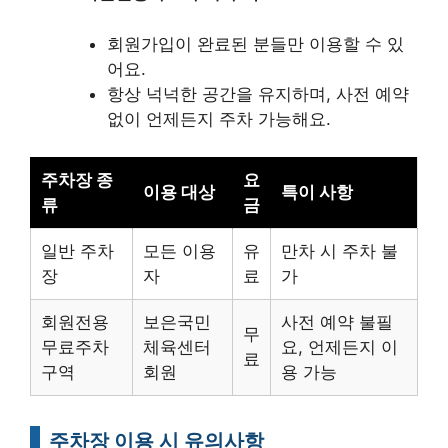
회원가입이 완료된 분들만 이용할 수 있
어요.
항상 넉넉한 공간을 유지하며, 사전 예약
없이 언제든지 주차 가능해요.
주차장 종
요
이용 대상
특이 사항
류
금
일반 주차
모든 이용
유
만차 시 주차 불
장
자
료
가
회원전용
보은국민
사전 예약 불필
무
무료주차
체육센터
요, 언제든지 이
료
구역
회원
용 가능
주차장 이용 시 유의사항