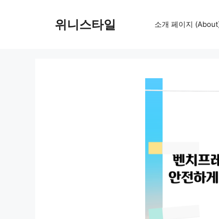
컨
텐
위니스타일
소개 페이지 (About
츠
로
건
너
뛰
기