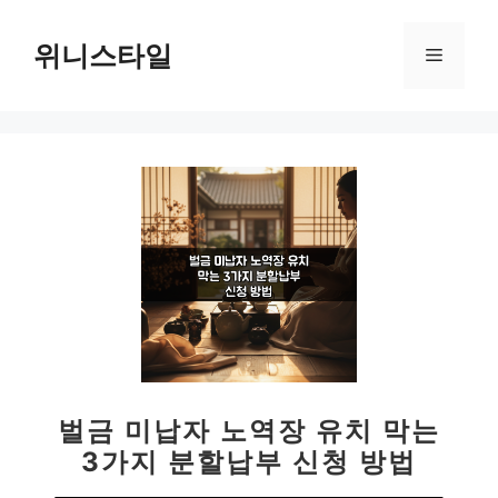
컨
텐
위니스타일
메
츠
로
뉴
건
너
뛰
기
벌금 미납자 노역장 유치 막는
3가지 분할납부 신청 방법