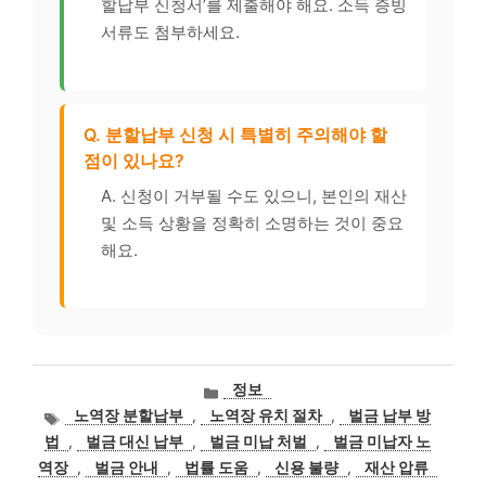
할납부 신청서’를 제출해야 해요. 소득 증빙
서류도 첨부하세요.
Q. 분할납부 신청 시 특별히 주의해야 할
점이 있나요?
A. 신청이 거부될 수도 있으니, 본인의 재산
및 소득 상황을 정확히 소명하는 것이 중요
해요.
카
정보
테
태
노역장 분할납부
,
노역장 유치 절차
,
벌금 납부 방
고
그
법
,
벌금 대신 납부
,
벌금 미납 처벌
,
벌금 미납자 노
리
역장
,
벌금 안내
,
법률 도움
,
신용 불량
,
재산 압류