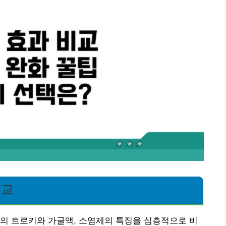
비교
의 트로키와 가글액, 소염제의 특징을 심층적으로 비