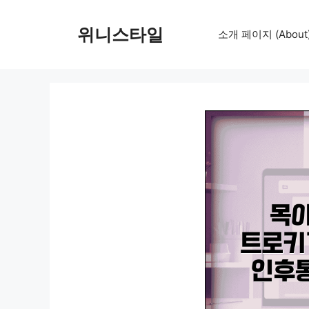
컨
텐
위니스타일
소개 페이지 (About
츠
로
건
너
뛰
기