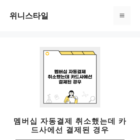
컨
텐
위니스타일
메
츠
로
뉴
건
너
뛰
기
멤버십 자동결제 취소했는데 카
드사에선 결제된 경우