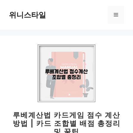
컨
텐
위니스타일
메
츠
로
뉴
건
너
뛰
기
루베계산법 카드게임 점수 계산
방법 | 카드 조합별 배점 총정리
및 꿀팁