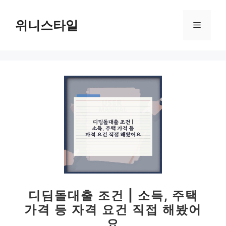
컨
텐
위니스타일
메
츠
로
뉴
건
너
뛰
기
디딤돌대출 조건 | 소득, 주택
가격 등 자격 요건 직접 해봤어
요