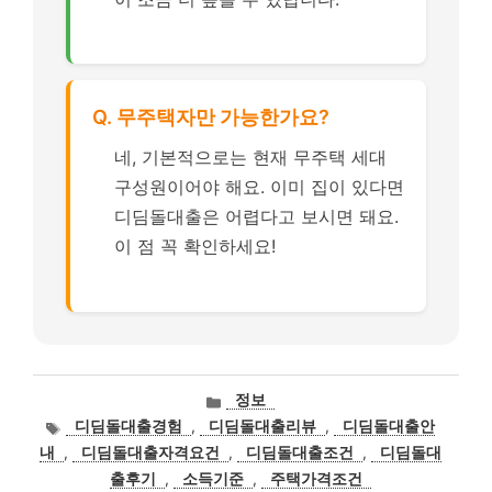
Q. 무주택자만 가능한가요?
네, 기본적으로는 현재 무주택 세대
구성원이어야 해요. 이미 집이 있다면
디딤돌대출은 어렵다고 보시면 돼요.
이 점 꼭 확인하세요!
카
정보
테
태
디딤돌대출경험
,
디딤돌대출리뷰
,
디딤돌대출안
고
그
내
,
디딤돌대출자격요건
,
디딤돌대출조건
,
디딤돌대
리
출후기
,
소득기준
,
주택가격조건