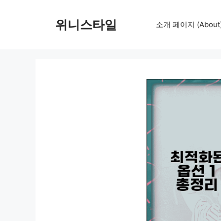
컨
텐
위니스타일
소개 페이지 (About
츠
로
건
너
뛰
기