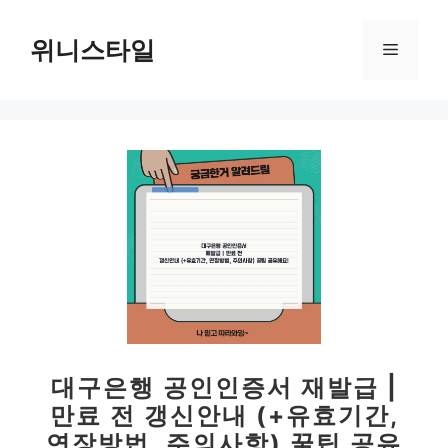
컨
텐
위니스타일
메
츠
로
뉴
건
너
뛰
기
대구은행 공인인증서 재발급 |
만료 전 갱신안내 (+유효기간,
연장방법, 주의사항) 꿀팁 공유