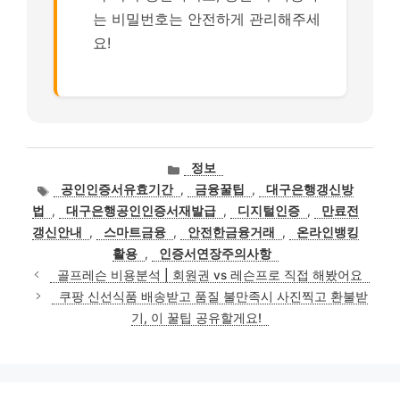
는 비밀번호는 안전하게 관리해주세
요!
카
정보
테
태
공인인증서유효기간
,
금융꿀팁
,
대구은행갱신방
고
그
법
,
대구은행공인인증서재발급
,
디지털인증
,
만료전
리
갱신안내
,
스마트금융
,
안전한금융거래
,
온라인뱅킹
활용
,
인증서연장주의사항
골프레슨 비용분석 | 회원권 vs 레슨프로 직접 해봤어요
쿠팡 신선식품 배송받고 품질 불만족시 사진찍고 환불받
기, 이 꿀팁 공유할게요!