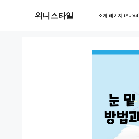
컨
텐
위니스타일
소개 페이지 (About
츠
로
건
너
뛰
기