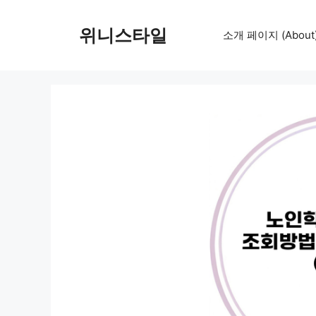
컨
텐
위니스타일
소개 페이지 (About
츠
로
건
너
뛰
기