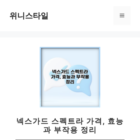
컨
텐
위니스타일
메
츠
로
뉴
건
너
뛰
기
넥스가드 스펙트라 가격, 효능
과 부작용 정리