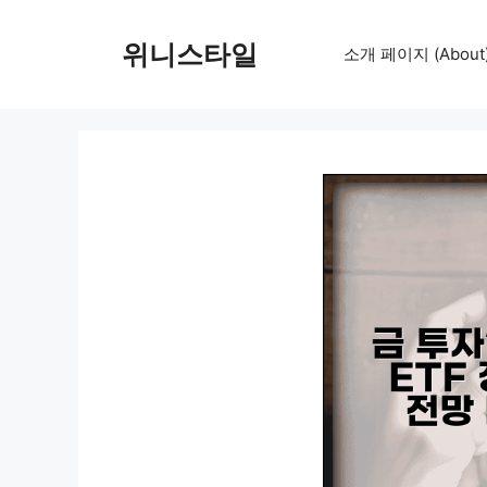
컨
텐
위니스타일
소개 페이지 (About
츠
로
건
너
뛰
기