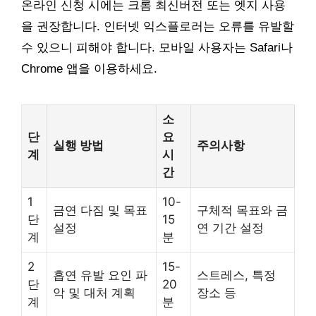
온라인 신청 시에는 크롬 최신버전 또는 엣지 사용
을 권장합니다. 인터넷 익스플로러는 오류를 유발할
수 있으니 피해야 합니다. 모바일 사용자는 Safari나
Chrome 앱을 이용하세요.
소
단
요
실행 방법
주의사항
계
시
간
1
10-
금연 다짐 및 목표
구체적 목표와 금
단
15
설정
연 기간 설정
계
분
2
15-
흡연 유발 요인 파
스트레스, 특정
단
20
악 및 대처 계획
장소 등
계
분