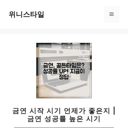
컨
텐
위니스타일
메
츠
로
뉴
건
너
뛰
기
금연 시작 시기 언제가 좋은지 |
금연 성공률 높은 시기