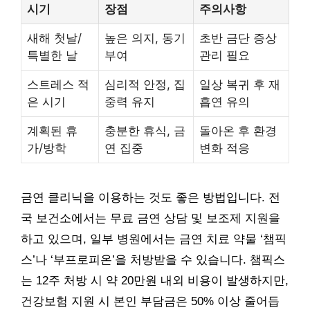
시기
장점
주의사항
새해 첫날/
높은 의지, 동기
초반 금단 증상
특별한 날
부여
관리 필요
스트레스 적
심리적 안정, 집
일상 복귀 후 재
은 시기
중력 유지
흡연 유의
계획된 휴
충분한 휴식, 금
돌아온 후 환경
가/방학
연 집중
변화 적응
금연 클리닉을 이용하는 것도 좋은 방법입니다. 전
국 보건소에서는 무료 금연 상담 및 보조제 지원을
하고 있으며, 일부 병원에서는 금연 치료 약물 ‘챔픽
스’나 ‘부프로피온’을 처방받을 수 있습니다. 챔픽스
는 12주 처방 시 약 20만원 내외 비용이 발생하지만,
건강보험 지원 시 본인 부담금은 50% 이상 줄어듭