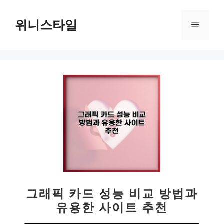
컨
텐
위니스타일
메
츠
로
뉴
건
너
뛰
기
그래픽 카드 성능 비교 방법과
유용한 사이트 추천