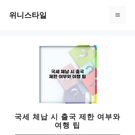
컨
텐
위니스타일
메
츠
로
뉴
건
너
뛰
기
국세 체납 시 출국 제한 여부와
여행 팁