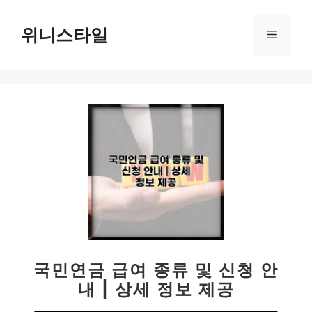
컨
텐
위니스타일
메
츠
로
뉴
건
너
뛰
기
국민연금 급여 종류 및 신청 안
내 | 상세 정보 제공