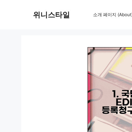
컨
텐
위니스타일
소개 페이지 (About
츠
로
건
너
뛰
기