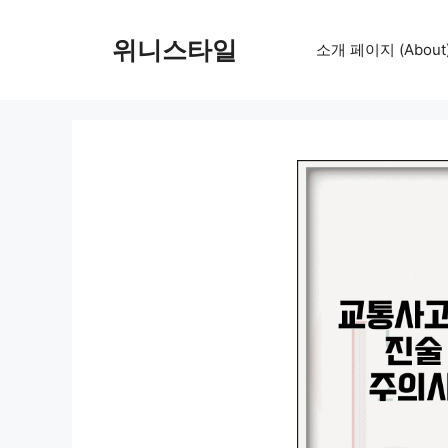
컨
텐
위니스타일
소개 페이지 (About
츠
로
건
너
뛰
기