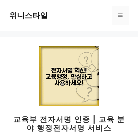
컨
텐
위니스타일
메
츠
로
뉴
건
너
뛰
기
교육부 전자서명 인증 | 교육 분
야 행정전자서명 서비스