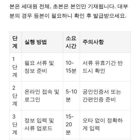
본은 세대원 전체, 초본은 본인만 기재됩니다. 대부
분의 경우 등본이 필요하니 확인 후 발급받으세요.
단
소요
실행 방법
주의사항
계
시간
1
필요 서류 및
10-
서류 유효기간 반
단
정보 준비
15분
드시 확인
계
2
온라인 접속 및
5-10
공인인증서 또는
단
로그인
분
간편인증 준비
계
3
15-
정보 입력 및
오타 없이 정확하
단
20
서류 업로드
게 입력
계
분