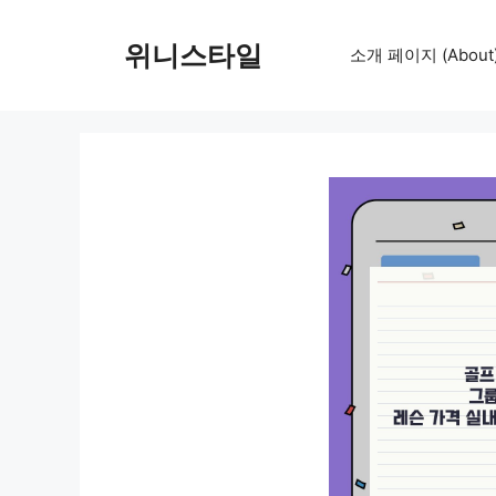
컨
텐
위니스타일
소개 페이지 (About
츠
로
건
너
뛰
기