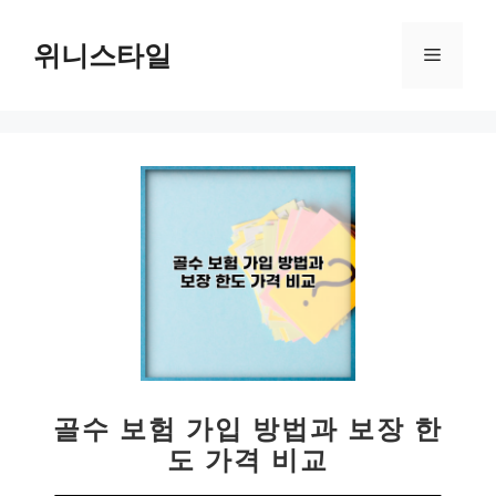
컨
텐
위니스타일
메
츠
로
뉴
건
너
뛰
기
골수 보험 가입 방법과 보장 한
도 가격 비교