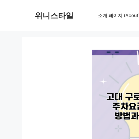
컨
텐
위니스타일
소개 페이지 (About
츠
로
건
너
뛰
기