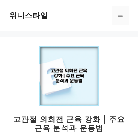
컨
텐
위니스타일
메
츠
로
뉴
건
너
뛰
기
고관절 외회전 근육 강화 | 주요
근육 분석과 운동법