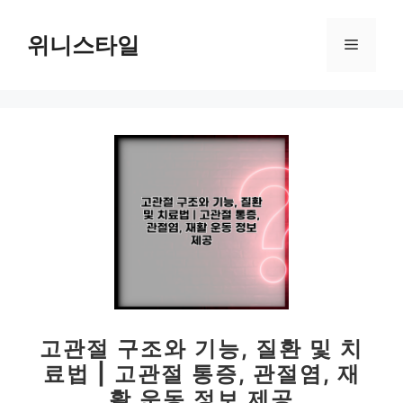
컨
텐
위니스타일
메
츠
로
뉴
건
너
뛰
기
고관절 구조와 기능, 질환 및 치
료법 | 고관절 통증, 관절염, 재
활 운동 정보 제공