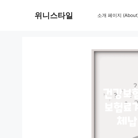
컨
텐
위니스타일
소개 페이지 (About
츠
로
건
너
뛰
기