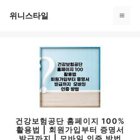
컨
텐
위니스타일
메
츠
로
뉴
건
너
뛰
기
건강보험공단 홈페이지 100%
활용법 | 회원가입부터 증명서
발급까지 | 모바일 인증 방법