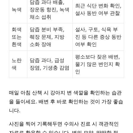
담즙 과다 배출,
최근 식단 변화 확인,
녹색
장운동 항진, 녹색
설사 동반 여부 관찰
채소 섭취
회색
담즙 분비 부족,
설사, 구토, 식욕 부
또는
췌장 문제, 지방
진 등 다른 증상 동반
흰색
소화 장애
여부 확인
평소보다 잦은 배변,
노란
담즙 과다, 급성
물기 많은 변인지 확
색
장염, 기생충 감염
인
매일 아침 산책 시 강아지 변 색깔을 확인하는 습관
을 들이세요. 배변 후 바로 확인하는 것이 가장 좋습
니다.
사진을 찍어 기록해두면 수의사 진료 시 객관적인
자료로 활용할 수 있습니다. 변의 모양, 딱딱함 정