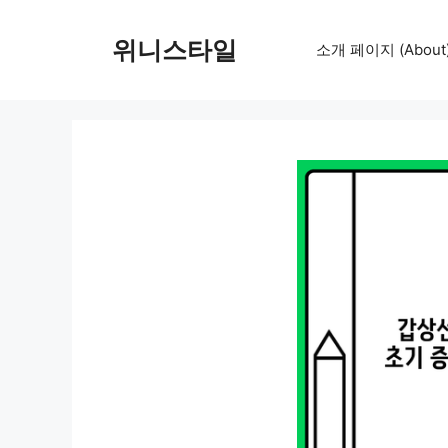
컨
텐
위니스타일
소개 페이지 (About
츠
로
건
너
뛰
기