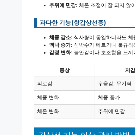
추위에 민감
: 체온 조절이 잘 되지 않
과다한 기능(항갑상선증)
체중 감소
: 식사량이 동일하더라도 체
맥박 증가
: 심박수가 빠르거나 불규칙
감정 변화
: 불안감이나 초조함을 느끼
증상
저
피로감
우울감, 무기력
체중 변화
체중 증가
체온 변화
추위에 민감
갑상선 기능 이상 관리 방법