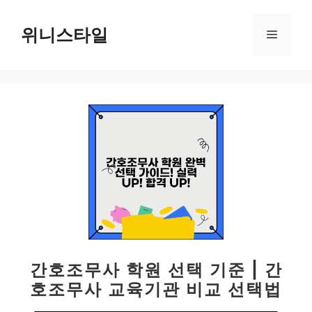
컨
텐
위니스타일
메
츠
로
뉴
건
너
뛰
기
간호조무사 학원 선택 기준 | 간
호조무사 교육기관 비교 선택법