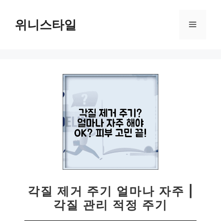
컨
텐
위니스타일
메
츠
로
뉴
건
너
뛰
기
각질 제거 주기 얼마나 자주 |
각질 관리 적정 주기