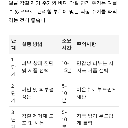
얼굴 각질 제거 주기와 바디 각질 관리 주기는 다를
수 있으므로, 관리할 부위에 맞는 적정 주기를 파악
하는 것이 좋습니다.
단
소요
실행 방법
주의사항
계
시간
1
피부 상태 진단
10-
민감성 피부는 저
단
및 제품 선택
15분
자극 제품 선택
계
2
5-
세안 및 피부결
미온수로 부드럽게
단
10
정돈
세안
계
분
3
5-
각질 제거제 도
자극 없이 부드럽
단
10
포 및 사용
게 롤링
계
분