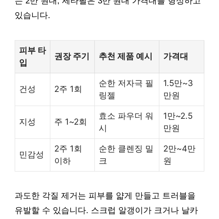
는 2만 원대, 세타필은 3만 원대 가격대를 형성하고
있습니다.
피부 타
권장 주기
추천 제품 예시
가격대
입
순한 저자극 필
1.5만~3
건성
2주 1회
링젤
만원
효소 파우더 워
1만~2.5
지성
주 1~2회
시
만원
2주 1회
순한 클렌징 밀
2만~4만
민감성
이하
크
원
과도한 각질 제거는 피부를 얇게 만들고 트러블을
유발할 수 있습니다. 스크럽 알갱이가 크거나 날카