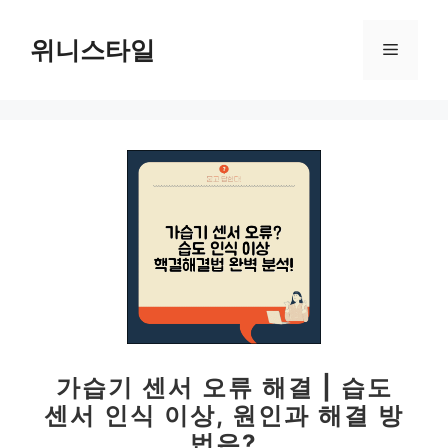
컨
텐
위니스타일
메
츠
로
뉴
건
너
뛰
기
가습기 센서 오류 해결 | 습도
센서 인식 이상, 원인과 해결 방
법은?