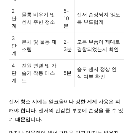
2
5-
물통 비우기 및
센서 손상되지 않도
단
10
센서 주변 청소
록 부드럽게
계
분
3
본체 및 물통 재
2-
모든 부품이 제대로
단
조립
3분
결합되었는지 확인
계
4
전원 연결 및 가
습도 센서 정상 인
단
습기 작동 테스
5분
식 여부 확인
계
트
센서 청소 시에는 알코올이나 강한 세제 사용은 피
해야 합니다. 센서의 민감한 부분에 손상을 줄 수 있
기 때문입니다.
먼지나 이물질이 센서 구멍을 막고 있지는 않은지,